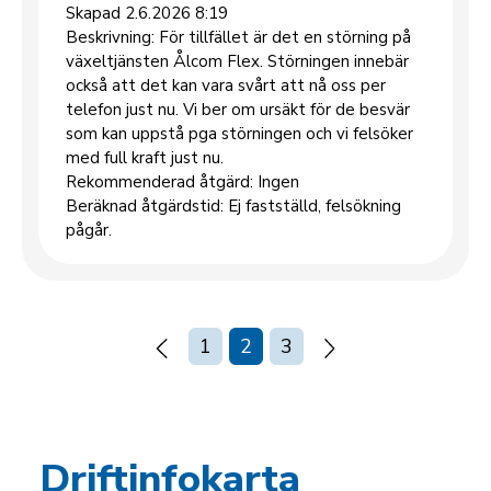
Skapad 2.6.2026 8:19
Beskrivning: För tillfället är det en störning på
växeltjänsten Ålcom Flex. Störningen innebär
också att det kan vara svårt att nå oss per
telefon just nu. Vi ber om ursäkt för de besvär
som kan uppstå pga störningen och vi felsöker
med full kraft just nu.
Rekommenderad åtgärd: Ingen
Beräknad åtgärdstid: Ej fastställd, felsökning
pågår.
Föregående
Nästa
Sida
1
Nuvarande
2
Sida
3
sida
sida
sida
Paginering
Driftinfokarta