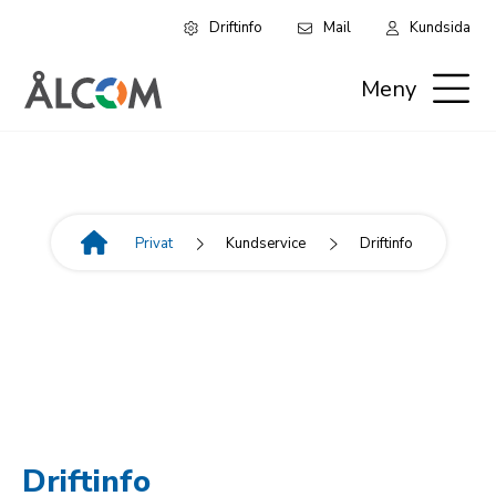
Driftinfo
Mail
Kundsida
Hoppa
Leaderboard:
till
Meny
huvudinnehåll
Privat
Privat
Kundservice
Driftinfo
Länkstig
Driftinfo