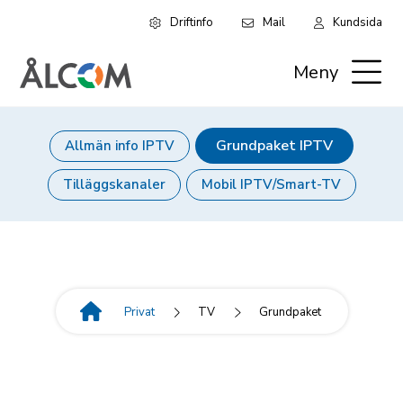
Driftinfo
Mail
Kundsida
Hoppa
Leaderboard:
till
Meny
huvudinnehåll
Privat
Grundpaket IPTV
Allmän info IPTV
Huvudmeny
Tilläggskanaler
Mobil IPTV/Smart-TV
(nivå
4)
Privat
TV
Grundpaket
Länkstig