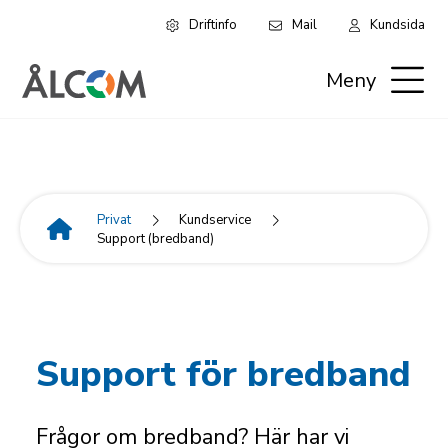
Driftinfo
Mail
Kundsida
Hoppa
Leaderboard:
till
Meny
huvudinnehåll
Privat
Privat
Kundservice
Support (bredband)
Länkstig
Support för bredband
Frågor om bredband? Här har vi