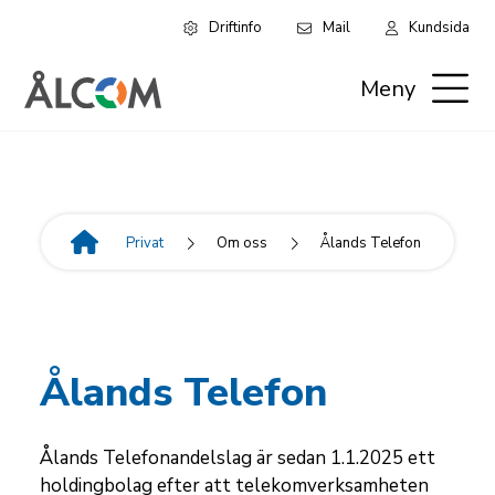
Driftinfo
Mail
Kundsida
Hoppa
Leaderboard:
till
Meny
huvudinnehåll
Privat
Privat
Om oss
Ålands Telefon
Länkstig
Ålands Telefon
Ålands Telefonandelslag är sedan 1.1.2025 ett
holdingbolag efter att telekomverksamheten