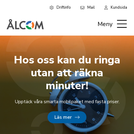
Driftinfo
Mail
Kundsida
Hoppa
Leaderboard:
till
Meny
huvudinnehåll
Privat
Hos oss kan du ringa
utan att räkna
minuter!
Upptäck våra smarta mobilpaket med fasta priser.
Läs mer