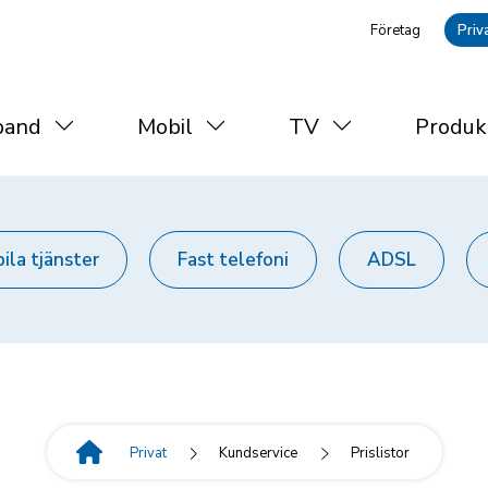
Företag
Priv
Huvud
(nivå
band
Mobil
TV
Produk
udmeny
1)
å
pdown)
ila tjänster
Fast telefoni
ADSL
Privat
Kundservice
Prislistor