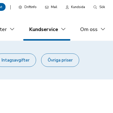
at
Driftinfo
Mail
Kundsida
Sök
meny
Leaderboard:
Privat
ter
Kundservice
Om oss
Intagsavgifter
Övriga priser