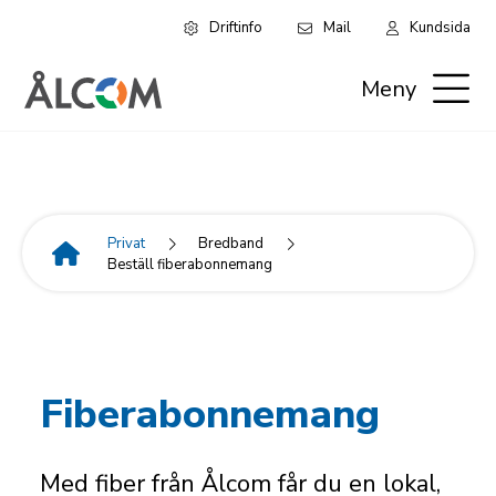
Driftinfo
Mail
Kundsida
Hoppa
Leaderboard:
till
Meny
huvudinnehåll
Privat
Privat
Bredband
Beställ fiberabonnemang
Länkstig
Fiberabonnemang
Med fiber från Ålcom får du en lokal,