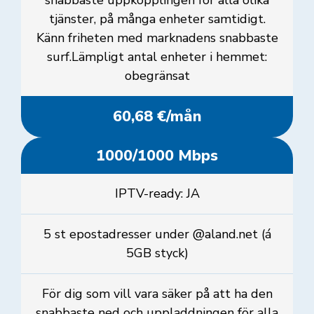
snabbaste uppkopplingen för alla olika
tjänster, på många enheter samtidigt.
Känn friheten med marknadens snabbaste
surf.Lämpligt antal enheter i hemmet:
obegränsat
60,68 €/mån
1000/1000 Mbps
IPTV-ready: JA
5 st epostadresser under @aland.net (á
5GB styck)
För dig som vill vara säker på att ha den
snabbaste ned och uppladdningen för alla