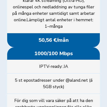
klarar 4K streaming (Ultra-HD),
onlinespel och nedladdning av tunga filer
på många enheter samtidigt samt arbetar
online.Lämpligt antal enheter i hemmet:
1–många
50,56 €/mån
1000/100 Mbps
IPTV-ready: JA
5 st epostadresser under @aland.net (á
5GB styck)
För dig som vill vara säker på att ha den