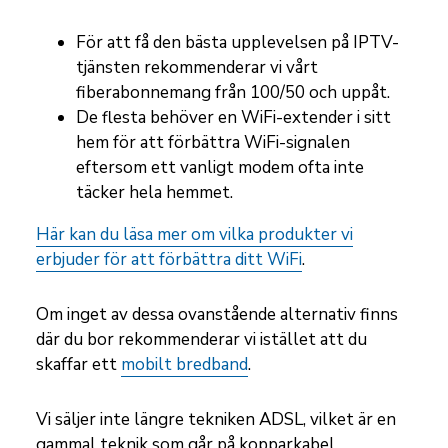
För att få den bästa upplevelsen på IPTV-
tjänsten rekommenderar vi vårt
fiberabonnemang från 100/50 och uppåt
.
De flesta behöver en WiFi-extender i sitt
hem för att förbättra WiFi-signalen
eftersom ett vanligt modem ofta inte
täcker hela hemmet.
Här kan du läsa mer om vilka produkter vi
erbjuder för att förbättra ditt WiFi
.
Om inget av dessa ovanstående alternativ finns
där du bor rekommenderar vi istället att du
skaffar ett
mobilt bredband
.
Vi säljer inte längre tekniken ADSL, vilket är en
gammal teknik som går på kopparkabel.