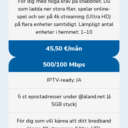
För dig med höga krav på snabbhet. Du
som ladda ner stora filer, spelar online-
spel och ser på 4k streaming (Ultra HD)
på flera enheter samtidigt. Lämpligt antal
enheter i hemmet: 1–10
45,50 €/mån
500/100 Mbps
IPTV-ready: JA
5 st epostadresser under @aland.net (á
5GB styck)
För dig som vill känna att ditt bredband