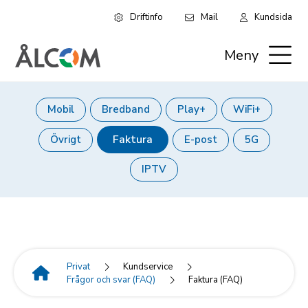
Driftinfo
Mail
Kundsida
Hoppa
Leaderboard:
till
Meny
huvudinnehåll
Privat
Mobil
Bredband
Play+
WiFi+
Huvudmeny
Faktura
Övrigt
E-post
5G
(nivå
IPTV
4)
Privat
Kundservice
Frågor och svar (FAQ)
Faktura (FAQ)
Länkstig