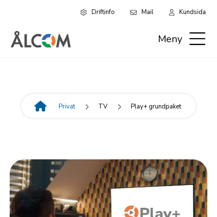
Driftinfo
Mail
Kundsida
Hoppa
Leaderboard:
till
Meny
huvudinnehåll
Privat
Privat
TV
Play+ grundpaket
Länkstig