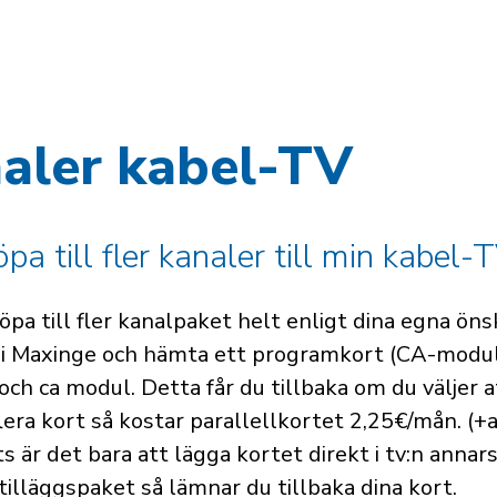
nkstig
naler kabel-TV
öpa till fler kanaler till min kabel-
a till fler kanalpaket helt enligt dina egna ön
ik i Maxinge och hämta ett programkort (CA-modul)
ch ca modul. Detta får du tillbaka om du väljer a
flera kort så kostar parallellkortet 2,25€/mån. (+a
 är det bara att lägga kortet direkt i tv:n annars 
t tilläggspaket så lämnar du tillbaka dina kort.