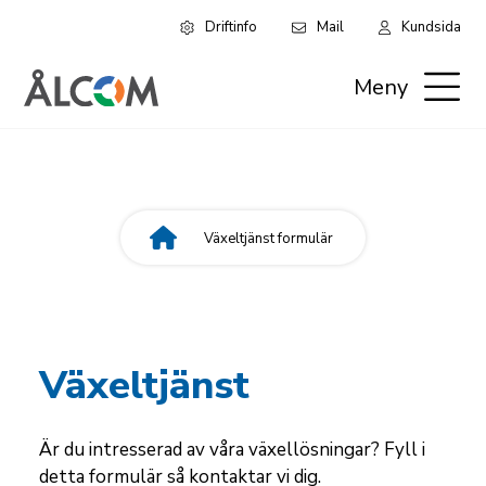
Driftinfo
Mail
Kundsida
Hoppa
Leaderboard:
till
Meny
huvudinnehåll
Privat
Växeltjänst formulär
Länkstig
Växeltjänst
Är du intresserad av våra växellösningar? Fyll i
detta formulär så kontaktar vi dig.