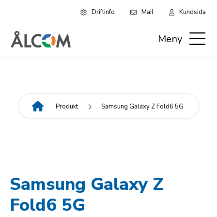
Driftinfo
Mail
Kundsida
Hoppa
Leaderboard:
till
Meny
huvudinnehåll
Privat
Produkt
Samsung Galaxy Z Fold6 5G
Länkstig
Samsung Galaxy Z
Fold6 5G