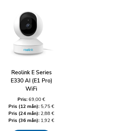
Reolink E Series
E330 AI (E1 Pro)
WiFi
Pris:
69,00 €
Pris (12 mån):
5,75 €
Pris (24 mån):
2,88 €
Pris (36 mån):
1,92 €