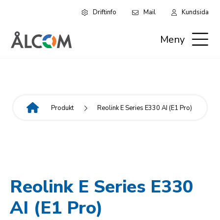
Driftinfo
Mail
Kundsida
Hoppa
Leaderboard:
till
Meny
huvudinnehåll
Privat
Produkt
Reolink E Series E330 AI (E1 Pro)
Länkstig
Reolink E Series E330
AI (E1 Pro)