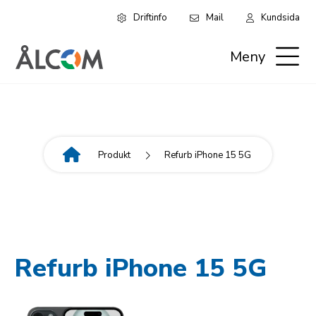
Driftinfo
Mail
Kundsida
Hoppa
Leaderboard:
till
Meny
huvudinnehåll
Privat
Produkt
Refurb iPhone 15 5G
Länkstig
Refurb iPhone 15 5G