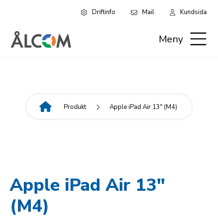
Driftinfo
Mail
Kundsida
Hoppa
Leaderboard:
till
Meny
huvudinnehåll
Privat
Produkt
Apple iPad Air 13" (M4)
Länkstig
Apple iPad Air 13"
(M4)